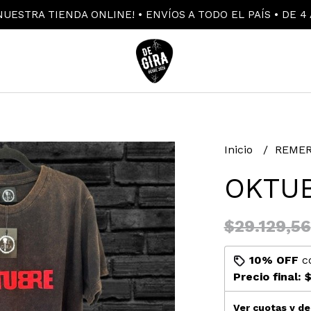
UESTRA TIENDA ONLINE! • ENVÍOS A TODO EL PAÍS • DE 4 
Inicio
REMER
OKTUB
$29.129,56
10% OFF
c
Precio final:
$
Ver cuotas y d