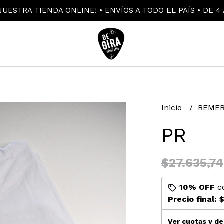
UESTRA TIENDA ONLINE! • ENVÍOS A TODO EL PAÍS • DE 4 
Inicio
REMER
PR
$27.635,74
10% OFF
c
Precio final:
$
Ver cuotas y d