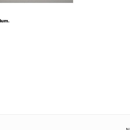
ium.
N